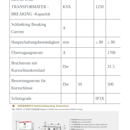
TRANSFORMATER -
KVA
1250
BREAKING -Kapazität
Schließring Breaking
A
Current
Hauptschaltungsbeständigkeit
eins
≤ 80
≤ 80
Übertragungsstrom
A
1700
Bruchstrom mit
Die
31.5
Kurzschlusskreislauf
Bewertungsstrom für
Die
50
500
Kurzschlüsse
Schutzgrade
IP3X