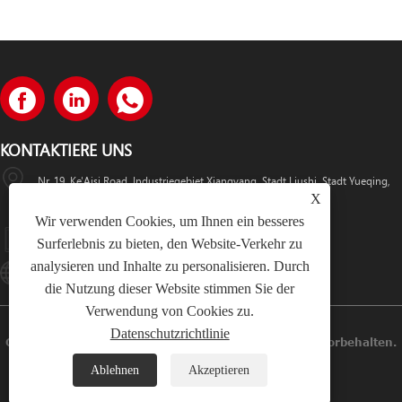
KONTAKTIERE UNS
Nr. 19, Ke'Aisi Road, Industriegebiet Xiangyang, Stadt Liushi, Stadt Yueqing,
X
China
Wir verwenden Cookies, um Ihnen ein besseres
+86-18057712366 +86-18606632017
Surferlebnis zu bieten, den Website-Verkehr zu
analysieren und Inhalte zu personalisieren. Durch
Lugaoteam@lugaoelectric.com
die Nutzung dieser Website stimmen Sie der
Verwendung von Cookies zu.
Datenschutzrichtlinie
Copyright © 2023 Lugao Power Co.,Ltd. Alle Rechte Vorbehalten.
Ablehnen
Akzeptieren
Links
Sitemap
RSS
XML
Datenschutzrichtlinie