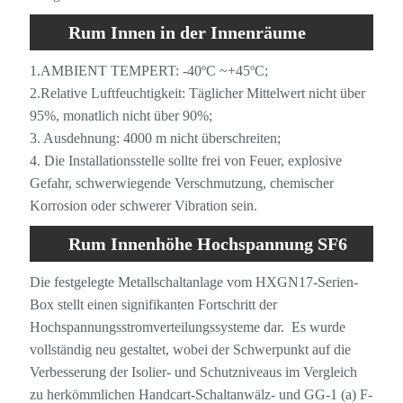
Rum Innen in der Innenräume
Hochspannung SF6 Gas isoliertes
1.AMBIENT TEMPERT: -40ºC ~+45ºC;
2.Relative Luftfeuchtigkeit: Täglicher Mittelwert nicht über
Schaltansatzbetriebumfeld
95%, monatlich nicht über 90%;
3. Ausdehnung: 4000 m nicht überschreiten;
4. Die Installationsstelle sollte frei von Feuer, explosive
Gefahr, schwerwiegende Verschmutzung, chemischer
Korrosion oder schwerer Vibration sein.
Rum Innenhöhe Hochspannung SF6
Gas isoliertes Schaltanlageneigenschaften
Die festgelegte Metallschaltanlage vom HXGN17-Serien-
Box stellt einen signifikanten Fortschritt der
Hochspannungsstromverteilungssysteme dar. Es wurde
vollständig neu gestaltet, wobei der Schwerpunkt auf die
Verbesserung der Isolier- und Schutzniveaus im Vergleich
zu herkömmlichen Handcart-Schaltanwälz- und GG-1 (a) F-