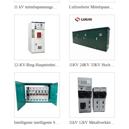
11 kV mittelsspannungsmischluft isolierter Schaltansicht
Luftisolierte Mittelspannungs-Hochspannungsschaltanlage mit 13,8 kV
12-KV-Ring-Haupteinheit-Schalttafel
11KV 24KV 33KV Hochspannungskabel-Abzweigkasten für den Außenbereich
Intelligente intelligente Schaltanlage für den Außenbereich
11kV 12kV Metallverkleidete geschlossene Innenluftisolations-Schaltanlage Ring-Haupteinheit Rmu Sm6