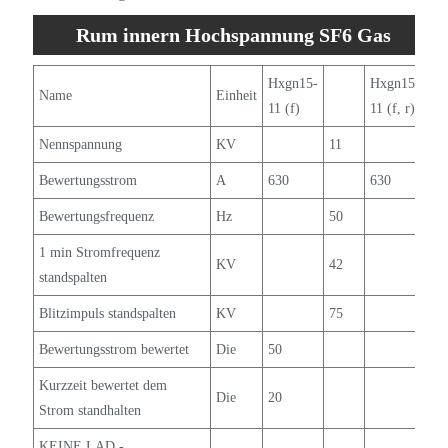
Rum innern Hochspannung SF6 Gas
isoliertes Schaltansatzspezifikation
Hxgn15-
Hxgn15-
Name
Einheit
11 (f)
11 (f, r)
Nennspannung
KV
11
Bewertungsstrom
A
630
630
Bewertungsfrequenz
Hz
50
1 min Stromfrequenz
KV
42
standspalten
Blitzimpuls standspalten
KV
75
Bewertungsstrom bewertet
Die
50
Kurzzeit bewertet dem
Die
20
Strom standhalten
KEINE LAD -