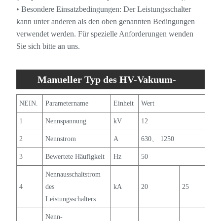
• Besondere Einsatzbedingungen: Der Leistungsschalter
kann unter anderen als den oben genannten Bedingungen
verwendet werden. Für spezielle Anforderungen wenden
Sie sich bitte an uns.
Manueller Typ des HV-Vakuum-
Leistungsschalters ZW32-12F mit
NEIN.
Parametername
Einheit
Wert
intelligenten Controllern
1
Nennspannung
kV
12
2
Nennstrom
A
630、 1250
3
Bewertete Häufigkeit
Hz
50
Nennausschaltstrom
4
des
kA
20
25
Leistungsschalters
Nenn-