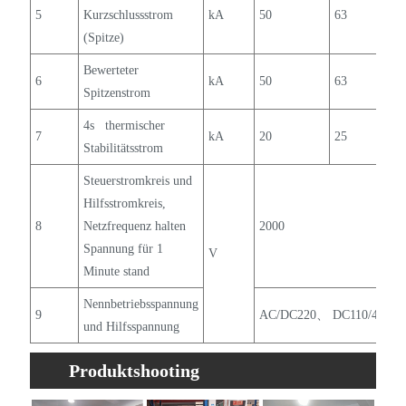
5
Kurzschlussstrom
kA
50
63
(Spitze)
Bewerteter
6
kA
50
63
Spitzenstrom
4s thermischer
7
kA
20
25
Stabilitätsstrom
Steuerstromkreis und
Hilfsstromkreis,
8
Netzfrequenz halten
2000
Spannung für 1
V
Minute stand
Nennbetriebsspannung
9
AC/DC220、 DC110/48/24
und Hilfsspannung
Produktshooting