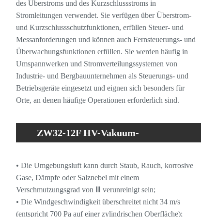
des Überstroms und des Kurzschlussstroms in
Stromleitungen verwendet. Sie verfügen über Überstrom-
und Kurzschlussschutzfunktionen, erfüllen Steuer- und
Messanforderungen und können auch Fernsteuerungs- und
Überwachungsfunktionen erfüllen. Sie werden häufig in
Umspannwerken und Stromverteilungssystemen von
Industrie- und Bergbauunternehmen als Steuerungs- und
Betriebsgeräte eingesetzt und eignen sich besonders für
Orte, an denen häufige Operationen erforderlich sind.
ZW32-12F HV-Vakuum-
Leistungsschalter, manueller Typ mit
• Die Umgebungsluft kann durch Staub, Rauch, korrosive
intelligenter Steuerung,
Gase, Dämpfe oder Salznebel mit einem
Verschmutzungsgrad von Ⅲ verunreinigt sein;
Betriebsumgebung
• Die Windgeschwindigkeit überschreitet nicht 34 m/s
(entspricht 700 Pa auf einer zylindrischen Oberfläche);