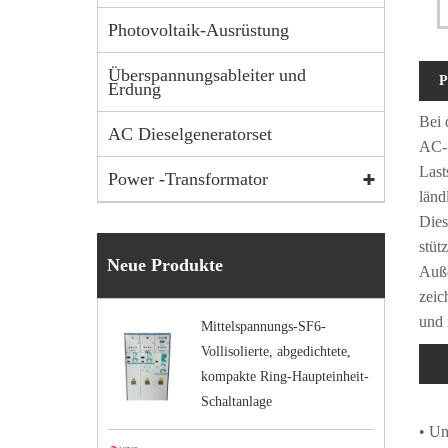
Photovoltaik-Ausrüstung
Überspannungsableiter und
P
Erdung
Bei 
AC Dieselgeneratorset
AC-S
Last
Power -Transformator
länd
Dies
stüt
Neue Produkte
Auße
zeic
und 
Mittelspannungs-SF6-
Vollisolierte, abgedichtete,
kompakte Ring-Haupteinheit-
Be
Schaltanlage
• Um