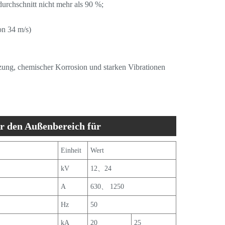
durchschnitt nicht mehr als 90 %;
on 34 m/s)
mutzung, chemischer Korrosion und starken Vibrationen
 den Außenbereich für
Einheit
Wert
kV
12、24
A
630、 1250
Hz
50
kA
20
25