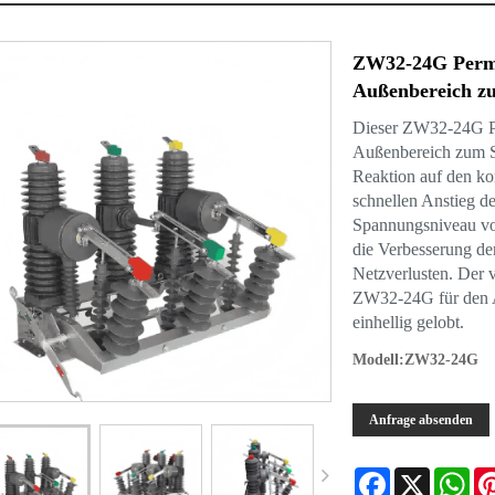
ZW32-24G Perma
Außenbereich z
Dieser ZW32-24G Pe
Außenbereich zum S
Reaktion auf den ko
schnellen Anstieg de
Spannungsniveau von
die Verbesserung de
Netzverlusten. Der
ZW32-24G für den 
einhellig gelobt.
Modell:ZW32-24G
Anfrage absenden
Facebook
X
Wha