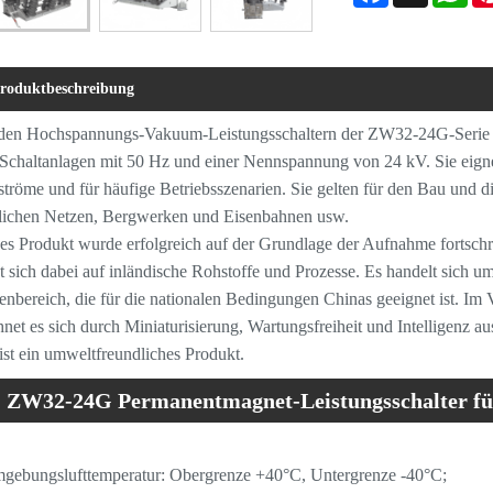
roduktbeschreibung
den Hochspannungs-Vakuum-Leistungsschaltern der ZW32-24G-Serie fü
chaltanlagen mit 50 Hz und einer Nennspannung von 24 kV. Sie eign
ströme und für häufige Betriebsszenarien. Sie gelten für den Bau und d
lichen Netzen, Bergwerken und Eisenbahnen usw.
es Produkt wurde erfolgreich auf der Grundlage der Aufnahme fortschri
zt sich dabei auf inländische Rohstoffe und Prozesse. Es handelt sich
nbereich, die für die nationalen Bedingungen Chinas geeignet ist. Im 
hnet es sich durch Miniaturisierung, Wartungsfreiheit und Intelligenz au
ist ein umweltfreundliches Produkt.
ZW32-24G Permanentmagnet-Leistungsschalter fü
triebsumgebung
gebungslufttemperatur: Obergrenze +40°C, Untergrenze -40°C;