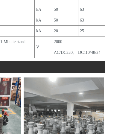
kA
50
63
kA
50
63
kA
20
25
 1 Minute stand
2000
V
AC/DC220、 DC110/48/24