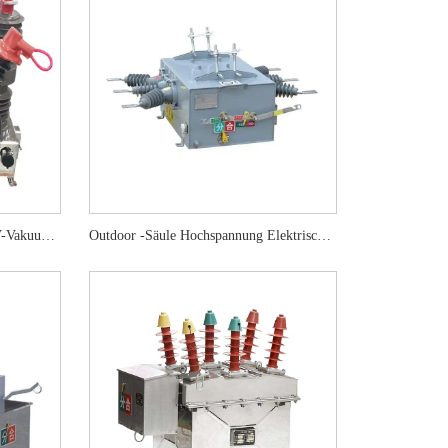
630A automatischer Recloser-HV-Vakuum-Leistungsschalter für den Außenbereich
Outdoor -Säule Hochspannung Elektrischer Vakuumschalter