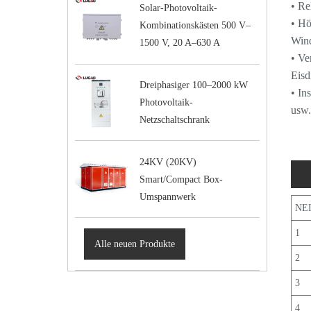
• Re
Solar-Photovoltaik-
• Hö
Kombinationskästen 500 V–
Wind
1500 V, 20 A–630 A
• Ve
Eisd
Dreiphasiger 100–2000 kW
• In
Photovoltaik-
usw.
Netzschaltschrank
24KV (20KV)
Smart/Compact Box-
Umspannwerk
Str
NE
1
Alle neuen Produkte
2
3
4