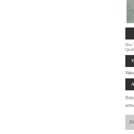
Hot-
Quali
V
Vaku
A
Bitt
antw