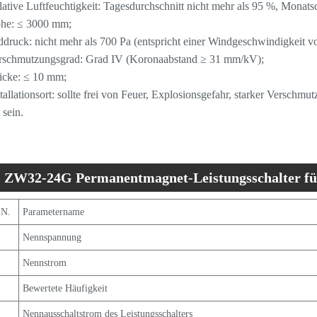
lative Luftfeuchtigkeit: Tagesdurchschnitt nicht mehr als 95 %, Monats
he: ≤ 3000 mm;
druck: nicht mehr als 700 Pa (entspricht einer Windgeschwindigkeit v
rschmutzungsgrad: Grad IV (Koronaabstand ≥ 31 mm/kV);
icke: ≤ 10 mm;
stallationsort: sollte frei von Feuer, Explosionsgefahr, starker Versch
 sein.
ZW32-24G Permanentmagnet-Leistungsschalter für
omschutzspezifikationen
IN.
Parametername
Nennspannung
Nennstrom
Bewertete Häufigkeit
Nennausschaltstrom des Leistungsschalters